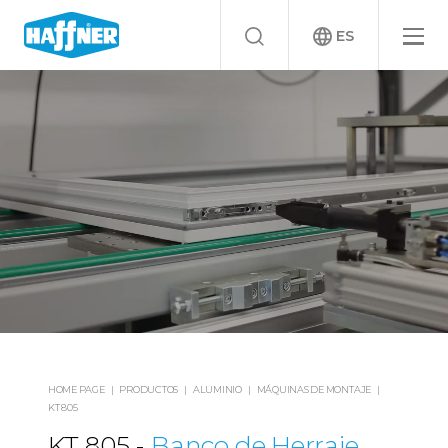
ES
HOME PAGE
PRODUCTOS
ALUMINIO
MÁQUINAS DE MONTAJE
KT 805
KT 805
Banco de Herraje