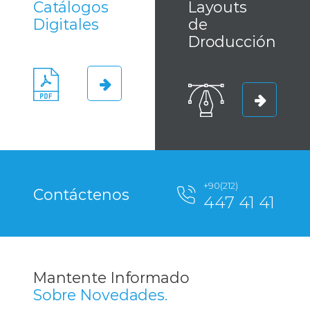
Catálogos
Layouts
Digitales
de
Droducción
+90(212)
Contáctenos
447 41 41
Mantente Informado
Sobre Novedades.