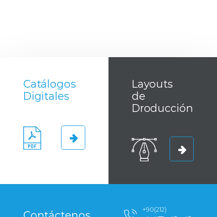
Catálogos
Layouts
Digitales
de
Droducción
+90(212)
Contáctenos